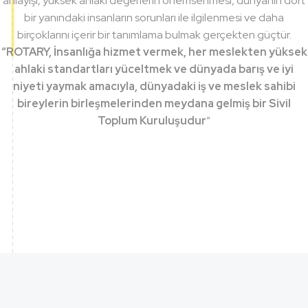
anlayışı, yüksek ahlaki değerlerin önemsenmesi, dünyanın dört
bir yanındaki insanların sorunları ile ilgilenmesi ve daha
birçoklarını içerir bir tanımlama bulmak gerçekten güçtür.
“ROTARY, İnsanlığa hizmet vermek, her meslekten yüksek
ahlaki standartları yüceltmek ve dünyada barış ve iyi
niyeti yaymak amacıyla, dünyadaki iş ve meslek sahibi
bireylerin birleşmelerinden meydana gelmiş bir Sivil
Toplum Kuruluşudur
”